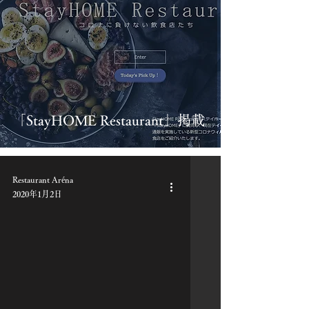
「StayHOME Restaurant」掲載
Restaurant Aréna
2020年1月2日