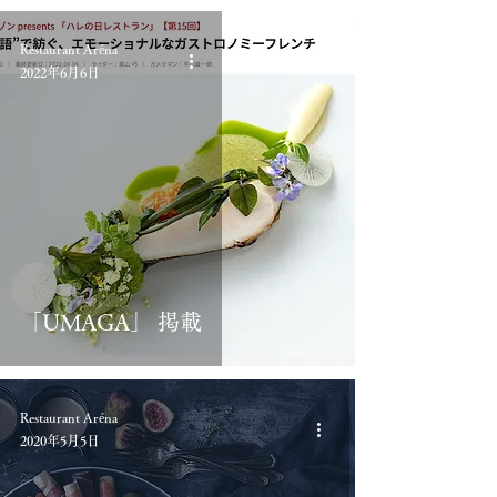
Restaurant Aréna
2022年6月6日
「UMAGA」 掲載
Restaurant Aréna
2020年5月5日