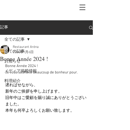
記事
全ての記事
Restaurant Aréna
全ての記事
2024年1月6日
Bonne Année 2024 !
お知らせ
Bonne Année 2024 !
メディア掲載情報
Je vous souhaite beaucoup de bonheur pour.
料理紹介
遅ればせながら、
新年のご挨拶を申し上げます。
旧年中はご愛顧を賜り誠にありがとうござい
ました。
本年も何卒よろしくお願い致します。